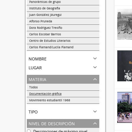
1
Panorámicas de grupo
1
Instituto de Geografía
1
Juan González Jáuregui
1
Alfonso Pruneda
1
Dora Rodríguez Treviño
1
Carlos Escobar Barrios
1
Centro de Estudios Literarios
1
Carlos Flamand/Lucila Flamand
1
nombre
lugar
materia
Todos
Documentación gráfica
37
Movimiento estudiantil 1968
13
tipo
nivel de descripción
Descripciones de máximo nivel