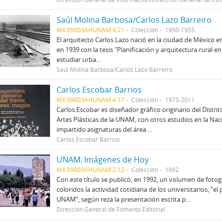
Saúl Molina Barbosa/Carlos Lazo Barreiro
MX 09003AHUNAM 4.21
Colección
1950-1955
El arquitecto Carlos Lazo nació en la ciudad de México e
en 1939 con la tesis "Planificación y arquitectura rural 
estudiar urba...
Saúl Molina Barbosa/Carlos Lazo Barreiro
Carlos Escobar Barrios
MX 09003AHUNAM 4.17
Colección
1973-2011
Carlos Escobar es diseñador gráfico originario del Distri
Artes Plásticas de la UNAM, con otros estudios en la Nac
impartido asignaturas del área ...
Carlos Escobar Barrios
UNAM. Imágenes de Hoy
MX 09003AHUNAM 2.12
Colección
1992
Con este título se publicó, en 1992, un volumen de foto
coloridos la actividad cotidiana de los universitarios, “
UNAM”, según reza la presentación escrita p...
Dirección General de Fomento Editorial