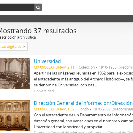
Mostrando 37 resultados
scripción archivística
tos digitales
Universidad
MX 09003AHUNAM 2.11
Colección
1910-1988 (predomi
Apartir de las imágenes reunidas en 1962 para la expos
el antecedente más antiguo del Archivo Histórico—, se f
se denomina Universidad, con bas...
Universidad
Dirección General de Información/Dirección
MX 09003AHUNAM 1.39
Fondo
1970-2007 (predominan
Con el antecedente de un Departamento de Información 
dirección general, con variaciones en el nombre y cambio
Universidad con la sociedad y propiciar ...
Dirección General de Información/Dirección General de Co