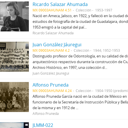
Ricardo Salazar Ahumada
MX 09003AHUNAM 4.51
Colección
1953-1997
Nació en Ameca, Jalisco, en 1922, y falleció en la ciudad
estudios de fotografía de la ciudad de Guadalajara, donde
1953 emigró a la capital del paí...
Ricardo Salazar Ahumada
Juan González Jáuregui
MX 09003AHUNAM 4.2
Colección
1944; 1952-1953
Distinguido profesor de Odontología, en su calidad de di
arquitectónico respectivo durante la construcción de Ci
Archivo Histórico, en 1997, una colección d...
Juan González Jáuregui
Alfonso Pruneda
MX 09003AHUNAM 4.24
Colección
1904-1950 (predomi
Alfonso Pruneda García nació en la ciudad de México en 
funcionario de la Secretaría de Instrucción Pública y Bella
de la misma y en 1912 de ...
Alfonso Pruneda
JLMM-022