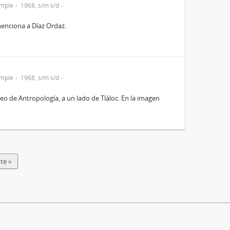
imple
1968, s/m s/d
menciona a Díaz Ordaz.
imple
1968, s/m s/d
seo de Antropología, a un lado de Tláloc. En la imagen
te »