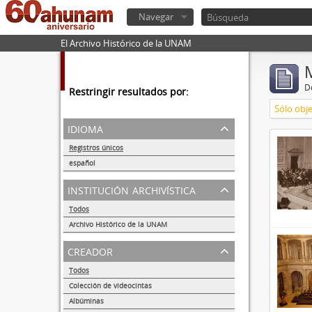
Navegar
El Archivo Histórico de la UNAM
De
Restringir resultados por:
Sólo obje
idioma
Registros únicos
37
español
37
institución archivística
Todos
Archivo Histórico de la UNAM
37
creador
Todos
Colección de videocintas
1
Albúminas