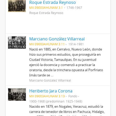
Roque Estrada Reynoso
MX 09003AHUNAM 3.1
1746-1967
Roque Estrada Reynoso
Marciano González Villarreal
MX 09003AHUNAM 3.11
1914-1981
Nació en 1885, en Cerralvo, Nuevo León, donde
hizo sus primeros estudios, que proseguiría en
Ciudad Victoria, Tamaulipas. En su juventud
ejerció la docencia y comenzó a practicar la
oratoria, desde la trinchera opuesta al Porfiriato
(más tarde se ...
Marciano González Villarreal
Heriberto Jara Corona
MX 09003AHUNAM 3.13
Fondo
1900-1968 (predominan: 1925-1948)
Nacido en 1879, en Nogales, Veracruz, estudió la
carrera de tenedor de libros en Pachuca, Hidalgo,