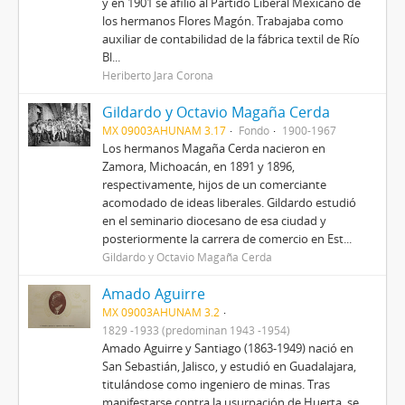
y en 1901 se afilió al Partido Liberal Mexicano de
los hermanos Flores Magón. Trabajaba como
auxiliar de contabilidad de la fábrica textil de Río
Bl...
Heriberto Jara Corona
Gildardo y Octavio Magaña Cerda
MX 09003AHUNAM 3.17
Fondo
1900-1967
Los hermanos Magaña Cerda nacieron en
Zamora, Michoacán, en 1891 y 1896,
respectivamente, hijos de un comerciante
acomodado de ideas liberales. Gildardo estudió
en el seminario diocesano de esa ciudad y
posteriormente la carrera de comercio en Est...
Gildardo y Octavio Magaña Cerda
Amado Aguirre
MX 09003AHUNAM 3.2
1829 -1933 (predominan 1943 -1954)
Amado Aguirre y Santiago (1863-1949) nació en
San Sebastián, Jalisco, y estudió en Guadalajara,
titulándose como ingeniero de minas. Tras
manifestarse contra la usurpación de Huerta, se