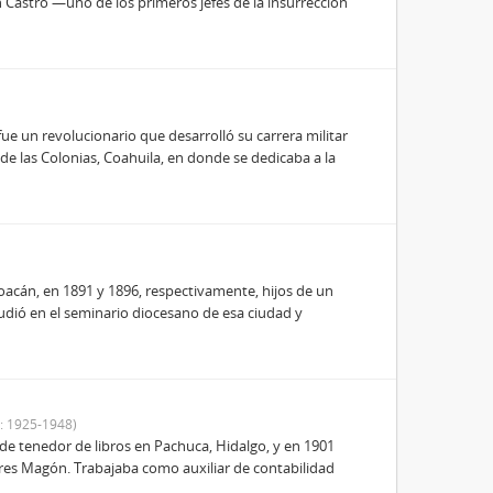
 Castro —uno de los primeros jefes de la insurrección
ue un revolucionario que desarrolló su carrera militar
 de las Colonias, Coahuila, en donde se dedicaba a la
cán, en 1891 y 1896, respectivamente, hijos de un
udió en el seminario diocesano de esa ciudad y
: 1925-1948)
 de tenedor de libros en Pachuca, Hidalgo, y en 1901
ores Magón. Trabajaba como auxiliar de contabilidad