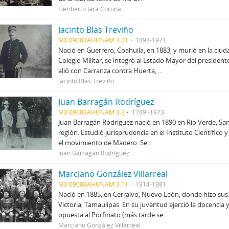
Heriberto Jara Corona
Jacinto Blas Treviño
MX 09003AHUNAM 3.21
1893-1971
Nació en Guerrero, Coahuila, en 1883, y murió en la ciu
Colegio Militar, se integró al Estado Mayor del preside
alió con Carranza contra Huerta, ...
Jacinto Blas Treviño
Juan Barragán Rodríguez
MX 09003AHUNAM 3.3
1789 -1973
Juan Barragán Rodríguez nació en 1890 en Río Verde, San
región. Estudió jurisprudencia en el Instituto Científico
el movimiento de Madero. Se...
Juan Barragán Rodríguez
Marciano González Villarreal
MX 09003AHUNAM 3.11
1914-1981
Nació en 1885, en Cerralvo, Nuevo León, donde hizo sus
Victoria, Tamaulipas. En su juventud ejerció la docencia 
opuesta al Porfiriato (más tarde se ...
Marciano González Villarreal