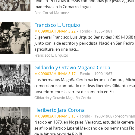
unió en 1911 a las fuerzas comandadas por Jesús Agustín
maderista en la Comarca Lagun...
Blas Corral Martínez
Francisco L. Urquizo
MX 09003AHUNAM 3.22
Fondo
1835-1981
El general Francisco Luis Urquizo Benavides (1891-1968) f
junto con la de escritor y periodista. Nació en San Pedro
agricultura, en una haci...
Francisco L. Urquizo
Gildardo y Octavio Magaña Cerda
MX 09003AHUNAM 3.17
Fondo
1900-1967
Los hermanos Magaña Cerda nacieron en Zamora, Michoa
comerciante acomodado de ideas liberales. Gildardo est
posteriormente la carrera de comercio en Est...
Gildardo y Octavio Magaña Cerda
Heriberto Jara Corona
MX 09003AHUNAM 3.13
Fondo
1900-1968 (predominan
Nacido en 1879, en Nogales, Veracruz, estudió la carrera
se afilió al Partido Liberal Mexicano de los hermanos Fl
de la fábrica textil de Río Bl...