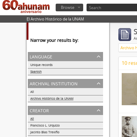
Browse
El Archivo Histórico de la UNAM
Ar
Narrow your results by:
Archivo 
language
10 res
Unique records
10
Spanish
10
archival institution
All
Archivo Histórico de la UNAM
10
creator
All
Francisco L. Urquizo
1
Jacinto Blas Treviño