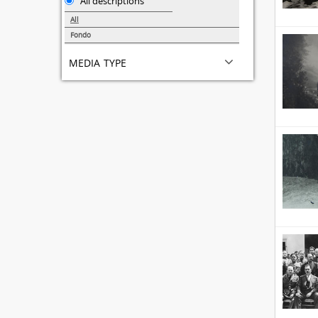
All descriptions
All
Fondo
3
media type