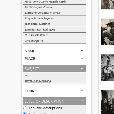
1
Gildardo y Octavio Magaña Cerda
1
Heriberto Jara Corona
1
Marciano González Villarreal
1
Roque Estrada Reynoso
1
Blas Corral Martínez
1
Juan Barragán Rodríguez
1
Vito Alessio Robles
1
Amado Aguirre
1
name
place
subject
All
Revolución Mexicana
10
genre
level of description
Top-level descriptions