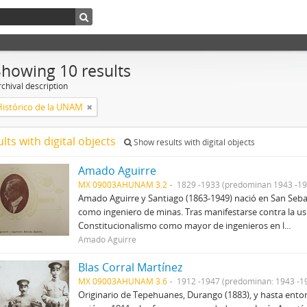
Showing 10 results
chival description
Histórico de la UNAM
ults with digital objects
Show results with digital objects
Amado Aguirre
MX 09003AHUNAM 3.2
1829 -1933 (predominan 1943 -19
Amado Aguirre y Santiago (1863-1949) nació en San Sebast
como ingeniero de minas. Tras manifestarse contra la us
Constitucionalismo como mayor de ingenieros en l...
Amado Aguirre
Blas Corral Martínez
MX 09003AHUNAM 3.6
1912 -1947 (predominan: 1943 -1
Originario de Tepehuanes, Durango (1883), y hasta entonc