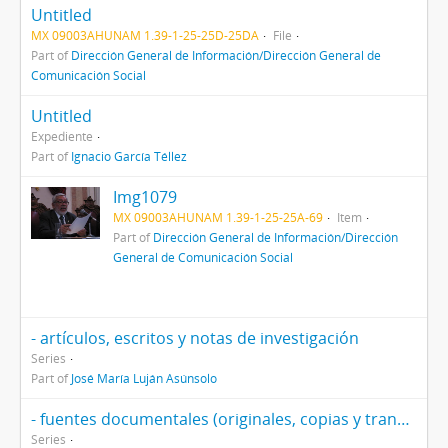
Untitled
MX 09003AHUNAM 1.39-1-25-25D-25DA
File
Part of
Dirección General de Información/Dirección General de
Comunicación Social
Untitled
Expediente
Part of
Ignacio García Téllez
Img1079
MX 09003AHUNAM 1.39-1-25-25A-69
Item
Part of
Dirección General de Información/Dirección
General de Comunicación Social
- artículos, escritos y notas de investigación
Series
Part of
José María Luján Asúnsolo
- fuentes documentales (originales, copias y transcripciones
Series