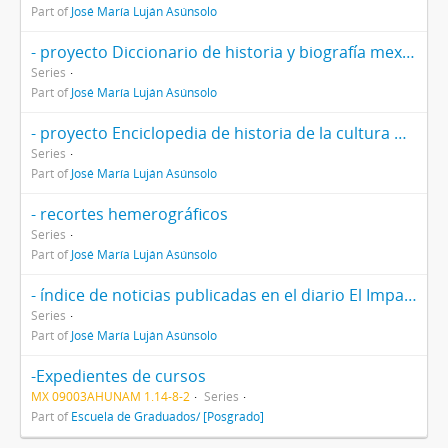
Part of
José María Luján Asúnsolo
- proyecto Diccionario de historia y biografía mexicanas
Series
Part of
José María Luján Asúnsolo
- proyecto Enciclopedia de historia de la cultura mexicana
Series
Part of
José María Luján Asúnsolo
- recortes hemerográficos
Series
Part of
José María Luján Asúnsolo
- índice de noticias publicadas en el diario El Imparcial
Series
Part of
José María Luján Asúnsolo
-Expedientes de cursos
MX 09003AHUNAM 1.14-8-2
Series
Part of
Escuela de Graduados/ [Posgrado]