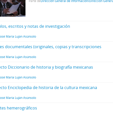
Parte de
Dirección General de Información/Dirección Gener
ulos, escritos y notas de investigación
José María Luján Asúnsolo
tes documentales (originales, copias y transcripciones
José María Luján Asúnsolo
ecto Diccionario de historia y biografía mexicanas
José María Luján Asúnsolo
ecto Enciclopedia de historia de la cultura mexicana
José María Luján Asúnsolo
rtes hemerográficos