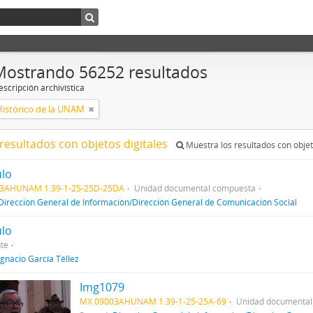
Mostrando 56252 resultados
scripción archivística
Histórico de la UNAM
resultados con objetos digitales
Muestra los resultados con objet
ulo
3AHUNAM 1.39-1-25-25D-25DA
Unidad documental compuesta
Dirección General de Información/Dirección General de Comunicación Social
ulo
te
Ignacio García Téllez
Img1079
MX 09003AHUNAM 1.39-1-25-25A-69
Unidad documental