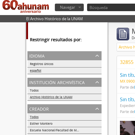
Navegar
El Archivo Histórico de la UNAM
De
Restringir resultados por:
Archivo 
idioma
32855 
Registros únicos
56284
español
Sin tít
56252
institución archivística
MX 0900
Parte de
Todos
Archivo Histórico de la UNAM
Sin tít
56252
Expedien
creador
Parte de
Todos
Esther Montero
622
Escuela Nacional/Facultad de Medicina