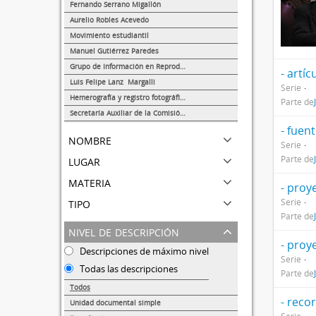
289
Fernando Serrano Migallón
37
Aurelio Robles Acevedo
27
Movimiento estudiantil
8
Manuel Gutiérrez Paredes
5
Grupo de Información en Reproducción Elegida (GIRE)
- artíc
1
Luis Felipe Lanz Margalli
Serie
1
Hemerografía y registro fotográfico sobre el conflicto universitario de 1999-2000
Parte de
1
Secretaría Auxiliar de la Comisión Organizadora de la Exposición 1929-1979. Autonomía Universitaria UNAM.
1
- fuen
nombre
Serie
lugar
Parte de
materia
- proy
tipo
Serie
Parte de
nivel de descripción
- proy
Descripciones de máximo nivel
Serie
Todas las descripciones
Parte de
Todos
- reco
Unidad documental simple