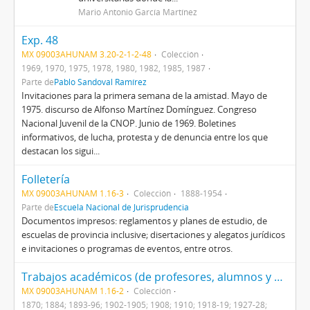
Mario Antonio García Martínez
Exp. 48
MX 09003AHUNAM 3.20-2-1-2-48
Colección
1969, 1970, 1975, 1978, 1980, 1982, 1985, 1987
Parte de
Pablo Sandoval Ramírez
Invitaciones para la primera semana de la amistad. Mayo de
1975. discurso de Alfonso Martínez Domínguez. Congreso
Nacional Juvenil de la CNOP. Junio de 1969. Boletines
informativos, de lucha, protesta y de denuncia entre los que
destacan los sigui...
Folletería
MX 09003AHUNAM 1.16-3
Colección
1888-1954
Parte de
Escuela Nacional de Jurisprudencia
Documentos impresos: reglamentos y planes de estudio, de
escuelas de provincia inclusive; disertaciones y alegatos jurídicos
e invitaciones o programas de eventos, entre otros.
Trabajos académicos (de profesores, alumnos y externos)
MX 09003AHUNAM 1.16-2
Colección
1870; 1884; 1893-96; 1902-1905; 1908; 1910; 1918-19; 1927-28;