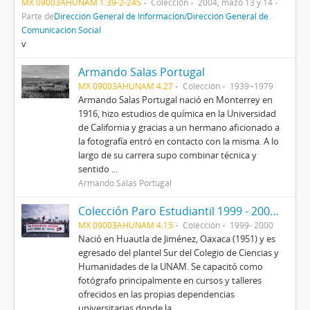
MX 09003AHUNAM 1.39-2-245
Colección
2004, mazo 13 y 14
Parte de
Dirección General de Información/Dirección General de
Comunicación Social
v
Armando Salas Portugal
MX 09003AHUNAM 4.27
Colección
1939~1979
Armando Salas Portugal nació en Monterrey en
1916, hizo estudios de química en la Universidad
de California y gracias a un hermano aficionado a
la fotografía entró en contacto con la misma. A lo
largo de su carrera supo combinar técnica y
sentido ...
Armando Salas Portugal
Colección Paro Estudiantil 1999 - 2000 (Mario Antonio García Martínez)
MX 09003AHUNAM 4.15
Colección
1999- 2000
Nació en Huautla de Jiménez, Oaxaca (1951) y es
egresado del plantel Sur del Colegio de Ciencias y
Humanidades de la UNAM. Se capacitó como
fotógrafo principalmente en cursos y talleres
ofrecidos en las propias dependencias
universitarias donde la...