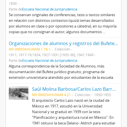
1930
Parte de
Escuela Nacional de Jurisprudencia
Se conservan originales de conferencias, tesis o textos similares
en relación con distintos contextos (quizá temas desarrollados
por alumnos en clase o por opositores a cátedra), en su mayoría
copias que no consignan el autor; algunos documentos ...
Organizaciones de alumnos y registros del Bufete Gratuito
MX 09003AHUNAM 1.16-1
Colección
1911; 1917-19;1924; 1927-1931 [1935-36]; 1941;1949
Parte de
Escuela Nacional de Jurisprudencia
Alguna correspondencia de la Sociedad de Alumnos, más
documentación del Bufete jurídico gratuito, programa de
extensión universitaria atendido por estudiantes de la escuela.
Saúl Molina Barbosa/Carlos Lazo Barreiro
MX 09003AHUNAM 4.21
Colección
1950-1955
El arquitecto Carlos Lazo nació en la ciudad de
México en 1917, estudió en la Universidad
Nacional y se graduó en 1939 con la tesis
"Planificación y arquitectura rural en México". En
1941 obtuvo la beca Delano- Aldrich para estudiar