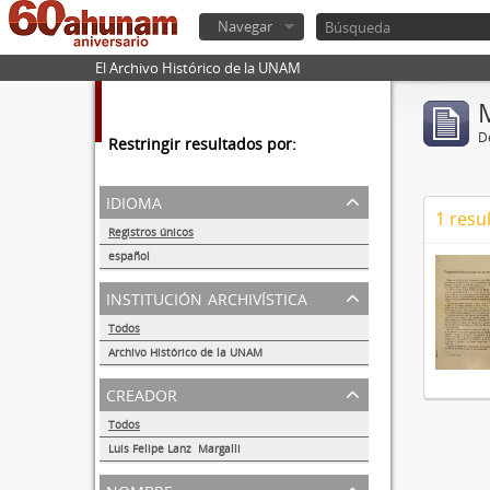
Navegar
El Archivo Histórico de la UNAM
De
Restringir resultados por:
idioma
1 resu
Registros únicos
1
español
1
institución archivística
Todos
Archivo Histórico de la UNAM
1
creador
Todos
Luis Felipe Lanz Margalli
1
nombre