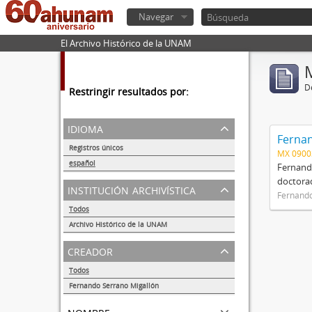
Navegar
El Archivo Histórico de la UNAM
De
Restringir resultados por:
idioma
Fernan
Registros únicos
MX 090
1
español
Fernando
1
doctorad
institución archivística
Fernando
Todos
Archivo Histórico de la UNAM
1
creador
Todos
Fernando Serrano Migallón
1
nombre