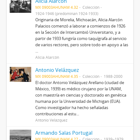
Alicia Alarcón
MX 09003AHUNAM 4.32
Colección
1924-1946 (predominan 1924-1933)
Originaria de Morelia, Michoacán, Alicia Alarcón
Palacios comenzó a laborar a comienzos de 1926
en la Sección de Intercambió Universitario, y a
partir de 1933 fungiría como taquígrafa al servicio
de varios rectores, pero sobre todo en apoyo a las
...
Alicia Alarcón
Antonio Velázquez
MX 09003AHUNAM 4.35
Colección
1988-2000
El doctor Antonio Velázquez Arellano (ciudad de
México, 1939) es médico cirujano por la UNAM,
con maestría en ciencias y doctorado en genética
humana por la Universidad de Michigan (EUA).
Como investigador ha hecho señaladas
contribuciones al estu...
Antonio Velázquez
Armando Salas Portugal
MX 09003AHUNAM 4.27
Colección
1939~1979