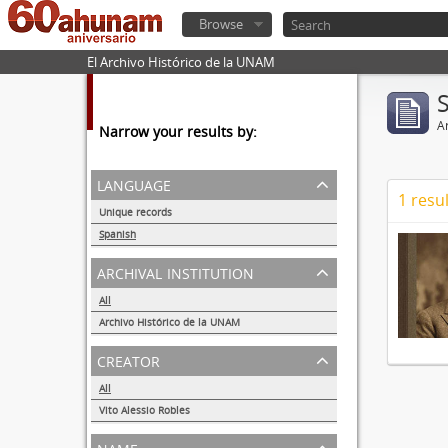
Browse
El Archivo Histórico de la UNAM
Ar
Narrow your results by:
language
1 resul
Unique records
1
Spanish
1
archival institution
All
Archivo Histórico de la UNAM
1
creator
All
Vito Alessio Robles
1
name