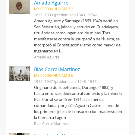
Amado Aguirre
MX 09003AHUNAM 3.2
1829 -1933 (predominan 1943 -1954)
Amado Aguirre y Santiago (1863-1949) nació en
San Sebastián, Jalisco, y estudió en Guadalajara,
titulándose como ingeniero de minas. Tras
manifestarse contra la usurpación de Huerta, se
incorporó al Constitucionalismo como mayor de
ingenieros en l...
Amado Aguirre
Blas Corral Martínez
MX 09003AHUNAM 3.6
1912 -1947 (predominan: 1943 -1947)
Originario de Tepehuanes, Durango (1883), y
hasta entonces dedicado al comercio y la minería,
Blas Corral se unió en 1911 a las fuerzas
comandadas por Jesús Agustín Castro —uno de
los primeros jefes de la insurrección maderista en
la Comarca Lagun...
Blas Corral Martínez