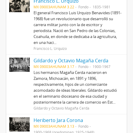
Francisco L. Urquizo
MX 09003AHUNAM 3.22
Fondo
1835-1981
El general Francisco Luis Urquizo Benavides (1891-
1968) fue un revolucionario que desarrolló su
carrera militar junto con la de escritor y
periodista. Nació en San Pedro de las Colonias,
Coahuila, en donde se dedicaba a la agricultura,
en una haci...
Francisco L. Urquizo
Gildardo y Octavio Magaña Cerda
MX 09003AHUNAM 3.17
Fondo
1900-1967
Los hermanos Magaña Cerda nacieron en
Zamora, Michoacán, en 1891 y 1896,
respectivamente, hijos de un comerciante
acomodado de ideas liberales. Gildardo estudió
en el seminario diocesano de esa ciudad y
posteriormente la carrera de comercio en Est...
Gildardo y Octavio Magaña Cerda
Heriberto Jara Corona
MX 09003AHUNAM 3.13
Fondo
1900-1968 (predominan: 1925-1948)