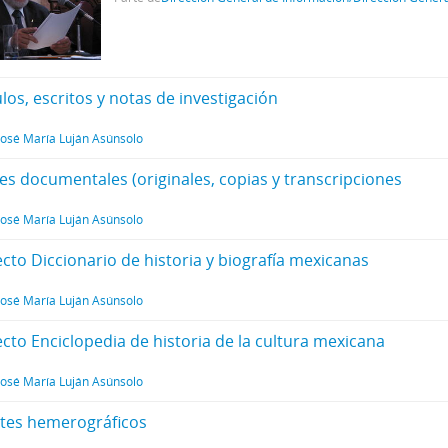
ulos, escritos y notas de investigación
José María Luján Asúnsolo
tes documentales (originales, copias y transcripciones
José María Luján Asúnsolo
ecto Diccionario de historia y biografía mexicanas
José María Luján Asúnsolo
ecto Enciclopedia de historia de la cultura mexicana
José María Luján Asúnsolo
rtes hemerográficos