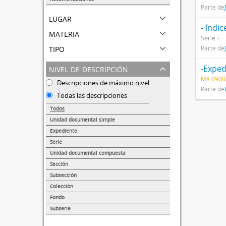
Parte de
1
lugar
- índic
materia
Serie
tipo
Parte de
nivel de descripción
-Exped
MX 0900
Descripciones de máximo nivel
Parte de
Todas las descripciones
Todos
Unidad documental simple
38138
Expediente
14358
Serie
1374
Unidad documental compuesta
849
Sección
217
Subsección
173
Colección
68
Fondo
47
Subserie
41