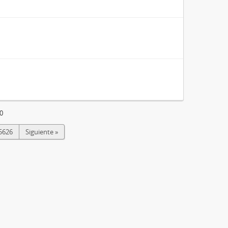
0
5626
Siguiente »