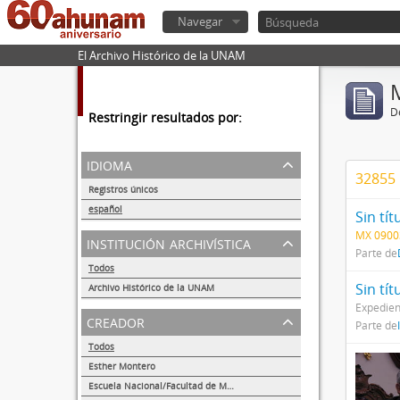
Navegar
El Archivo Histórico de la UNAM
De
Restringir resultados por:
idioma
32855 
Registros únicos
56292
español
Sin tít
56260
MX 0900
institución archivística
Parte de
Todos
Sin tít
Archivo Histórico de la UNAM
56252
Expedien
creador
Parte de
Todos
Esther Montero
622
Escuela Nacional/Facultad de Medicina