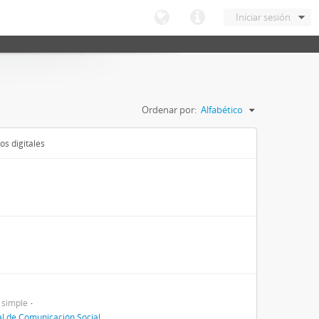
Iniciar sesión
Ordenar por:
Alfabético
os digitales
 simple
al de Comunicación Social