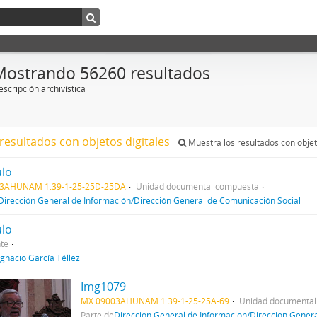
Mostrando 56260 resultados
scripción archivística
resultados con objetos digitales
Muestra los resultados con objet
ulo
3AHUNAM 1.39-1-25-25D-25DA
Unidad documental compuesta
Dirección General de Información/Dirección General de Comunicación Social
ulo
te
Ignacio García Téllez
Img1079
MX 09003AHUNAM 1.39-1-25-25A-69
Unidad documental
Parte de
Dirección General de Información/Dirección Gener