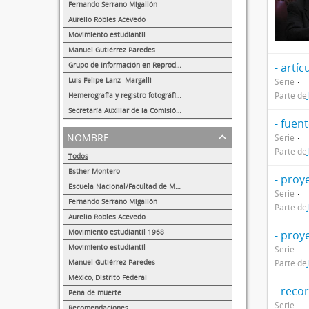
289
Fernando Serrano Migallón
37
Aurelio Robles Acevedo
27
Movimiento estudiantil
8
Manuel Gutiérrez Paredes
5
Grupo de Información en Reproducción Elegida (GIRE)
- artíc
1
Luis Felipe Lanz Margalli
Serie
1
Parte de
Hemerografía y registro fotográfico sobre el conflicto universitario de 1999-2000
1
Secretaría Auxiliar de la Comisión Organizadora de la Exposición 1929-1979. Autonomía Universitaria UNAM.
- fuen
1
nombre
Serie
Parte de
Todos
Esther Montero
- proy
624
Escuela Nacional/Facultad de Medicina
Serie
289
Fernando Serrano Migallón
Parte de
38
Aurelio Robles Acevedo
27
Movimiento estudiantil 1968
- proy
22
Movimiento estudiantil
Serie
8
Manuel Gutiérrez Paredes
Parte de
5
México, Distrito Federal
- reco
2
Pena de muerte
Serie
1
Recomendaciones