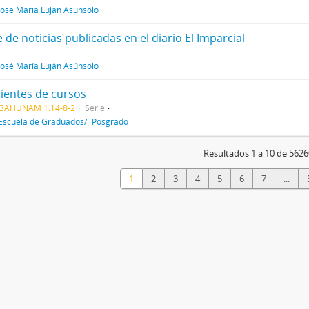
José María Luján Asúnsolo
e de noticias publicadas en el diario El Imparcial
José María Luján Asúnsolo
ientes de cursos
3AHUNAM 1.14-8-2
Serie
Escuela de Graduados/ [Posgrado]
Resultados 1 a 10 de 5626
1
2
3
4
5
6
7
...