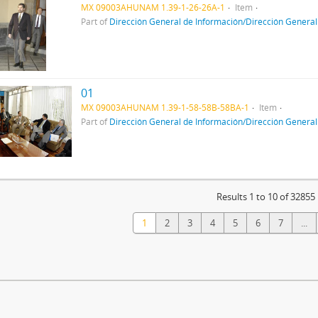
MX 09003AHUNAM 1.39-1-26-26A-1
Item
Part of
Dirección General de Información/Dirección General
01
MX 09003AHUNAM 1.39-1-58-58B-58BA-1
Item
Part of
Dirección General de Información/Dirección General
Results 1 to 10 of 32855
1
2
3
4
5
6
7
...