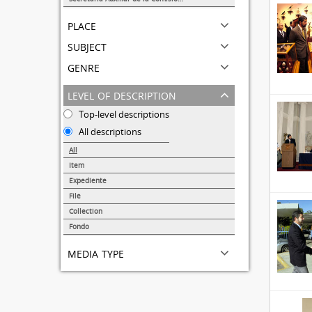
1
place
subject
genre
level of description
Top-level descriptions
All descriptions
All
Item
31690
Expediente
95
File
72
Collection
51
Fondo
44
media type