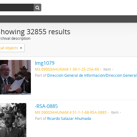
Showing 32855 results
chival description
tal objects
Img1079
MX 09003AHUNAM 1.39-1-25-25A-69
Item
Part of
Dirección General de Información/Dirección General
-RSA-0885
MX 09003AHUNAM 4.51-1-1-68-RSA-0885
Item
Part of
Ricardo Salazar Ahumada