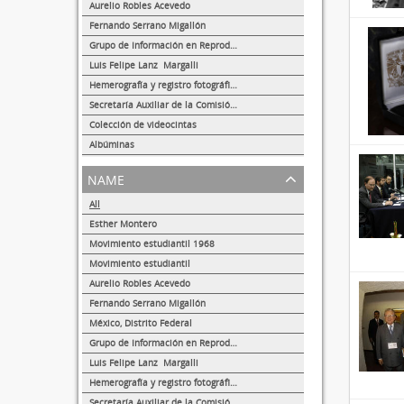
8
Aurelio Robles Acevedo
4
Fernando Serrano Migallón
3
Grupo de Información en Reproducción Elegida (GIRE)
1
Luis Felipe Lanz Margalli
1
Hemerografía y registro fotográfico sobre el conflicto universitario de 1999-2000
1
Secretaría Auxiliar de la Comisión Organizadora de la Exposición 1929-1979. Autonomía Universitaria UNAM.
1
Colección de videocintas
1
Albúminas
1
name
All
Esther Montero
488
Movimiento estudiantil 1968
13
Movimiento estudiantil
8
Aurelio Robles Acevedo
4
Fernando Serrano Migallón
3
México, Distrito Federal
1
Grupo de Información en Reproducción Elegida (GIRE)
1
Luis Felipe Lanz Margalli
1
Hemerografía y registro fotográfico sobre el conflicto universitario de 1999-2000
1
Secretaría Auxiliar de la Comisión Organizadora de la Exposición 1929-1979. Autonomía Universitaria UNAM.