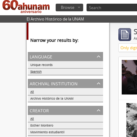
Browse
El Archivo Histórico de la UNAM
Ar
Narrow your results by:
Only digi
language
Unique records
32857
Spanish
32855
archival institution
All
Archivo Histórico de la UNAM
32855
creator
All
Esther Montero
486
Movimiento estudiantil