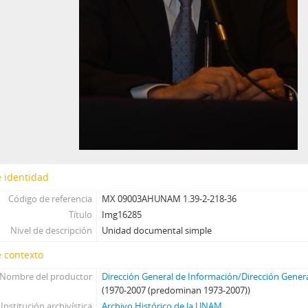
 identidad
Código de referencia
MX 09003AHUNAM 1.39-2-218-36
Título
Img16285
Nivel de descripción
Unidad documental simple
 contexto
Nombre del productor
Dirección General de Información/Dirección Gener
(1970-2007 (predominan 1973-2007))
Institución archivística
Archivo Histórico de la UNAM