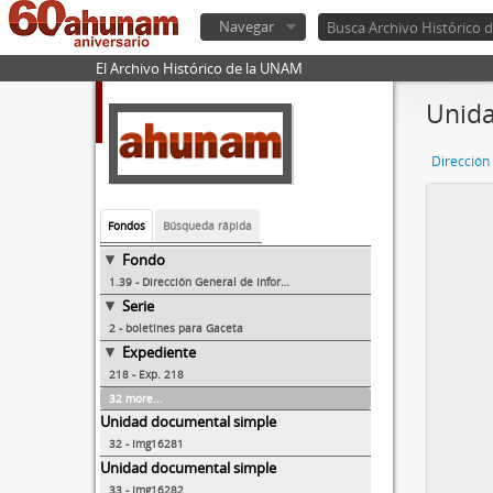
Navegar
El Archivo Histórico de la UNAM
Unida
Fondos
Búsqueda rápida
Fondo
1.39 - Dirección General de Información/Dirección General de Comunicación Social
Serie
2 - boletines para Gaceta
Expediente
218 - Exp. 218
32 more...
Unidad documental simple
32 - Img16281
Unidad documental simple
33 - Img16282