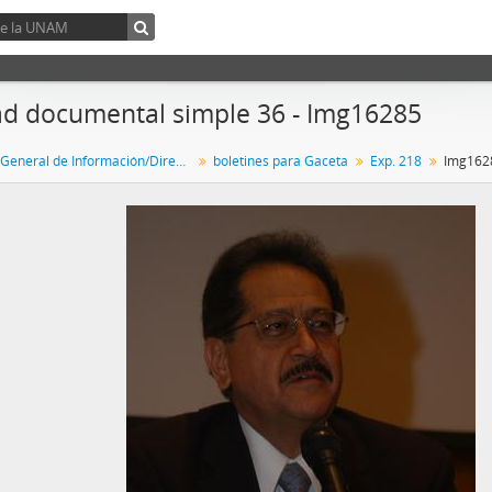
d documental simple 36 - Img16285
Dirección General de Información/Dirección General de Comunicación Social
boletines para Gaceta
Exp. 218
Img162