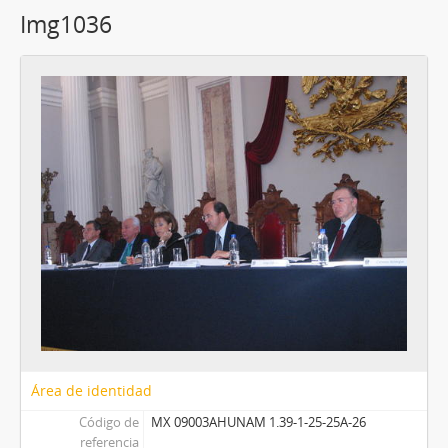
30 - Img1040
Img1036
77 more...
Área de identidad
Código de
MX 09003AHUNAM 1.39-1-25-25A-26
referencia