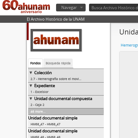
Navegar
El Archivo Histórico de la UNAM
Unid
Fondos
Búsqueda rápida
Colección
2.7 - Hemerografía sobre el movimiento estudiantil de 1968
Expediente
1 - Excelsior
Unidad documental compuesta
2 - Caja 2
46 more...
Unidad documental simple
HM68_47 - HM68_47
Unidad documental simple
HM68_48 - HM68_48