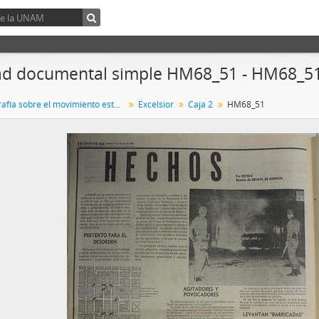
ad documental simple HM68_51 - HM68_5
Hemerografía sobre el movimiento estudiantil de 1968
Excelsior
Caja 2
HM68_51