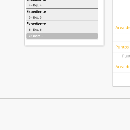
4 - Exp. 4
Expediente
5 - Exp. 5
Expediente
Área d
6 - Exp. 6
26 more...
Puntos
Punt
Área de