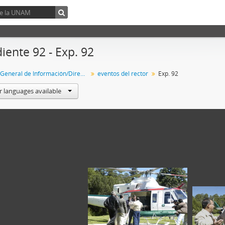
iente 92 - Exp. 92
Dirección General de Información/Dirección General de Comunicación Social
eventos del rector
Exp. 92
r languages available