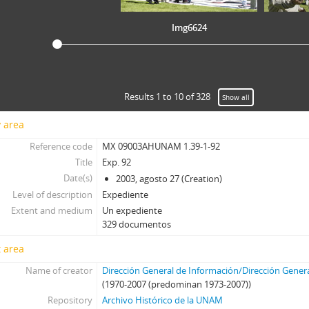
Img6624
Results 1 to 10 of 328
Show all
y area
Reference code
MX 09003AHUNAM 1.39-1-92
Title
Exp. 92
Date(s)
2003, agosto 27 (Creation)
Level of description
Expediente
Extent and medium
Un expediente
329 documentos
 area
Name of creator
Dirección General de Información/Dirección Gener
(1970-2007 (predominan 1973-2007))
Repository
Archivo Histórico de la UNAM