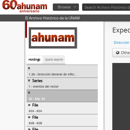
Browse
El Archivo Histórico de la UNAM
Exped
Othe
Holdings
Quick search
1.39 - Dirección General de Información/Dirección General de Comunicación Social
Series
1 - eventos del rector
92 - Exp. 92
File
92A - 92A
File
92B - 92B
File