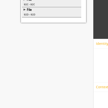
92C - 92C
File
92D - 92D
Identit
Context