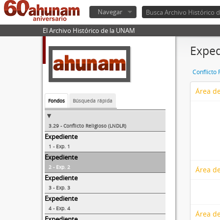
Navegar
El Archivo Histórico de la UNAM
Exped
Conflicto 
Área de
Fondos
Búsqueda rápida
3.29 - Conflicto Religioso (LNDLR)
Expediente
1 - Exp. 1
Expediente
2 - Exp. 2
Área de
Expediente
3 - Exp. 3
Expediente
4 - Exp. 4
Área de
Expediente