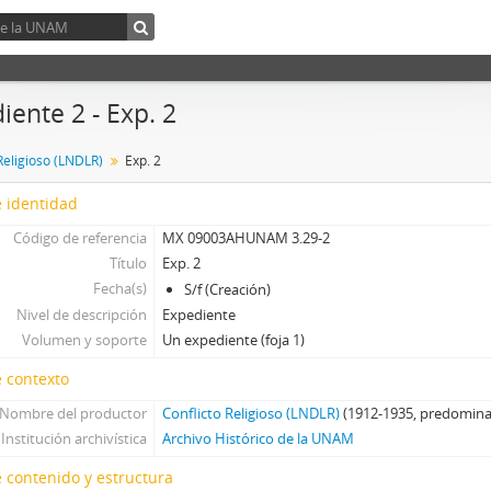
iente 2 - Exp. 2
Religioso (LNDLR)
Exp. 2
 identidad
Código de referencia
MX 09003AHUNAM 3.29-2
Título
Exp. 2
Fecha(s)
S/f (Creación)
Nivel de descripción
Expediente
Volumen y soporte
Un expediente (foja 1)
 contexto
Nombre del productor
Conflicto Religioso (LNDLR)
(1912-1935, predomina
Institución archivística
Archivo Histórico de la UNAM
 contenido y estructura