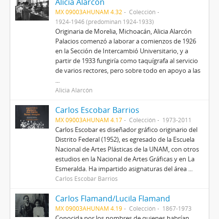
Alicia Alarcón
MX 09003AHUNAM 4.32
Colección
1924-1946 (predominan 1924-1933)
Originaria de Morelia, Michoacán, Alicia Alarcón
Palacios comenzó a laborar a comienzos de 1926
en la Sección de Intercambió Universitario, y a
partir de 1933 fungiría como taquígrafa al servicio
de varios rectores, pero sobre todo en apoyo a las
...
Alicia Alarcón
Carlos Escobar Barrios
MX 09003AHUNAM 4.17
Colección
1973-2011
Carlos Escobar es diseñador gráfico originario del
Distrito Federal (1952), es egresado de la Escuela
Nacional de Artes Plásticas de la UNAM, con otros
estudios en la Nacional de Artes Gráficas y en La
Esmeralda. Ha impartido asignaturas del área ...
Carlos Escobar Barrios
Carlos Flamand/Lucila Flamand
MX 09003AHUNAM 4.19
Colección
1867-1973
Conocida por los nombres de quienes habrían