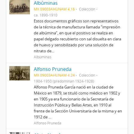
Albúminas
MX 09003AHUNAM 4.16
Colección
ca. 1890-1910
Estos documentos gráficos son representativos
de la técnica de manufactura llamada “impresión
de albúmina”, en que el positivo se realiza en
papel delgado recubierto con sal disuelta en clara
de huevo y sensibilizado por una solución de
nitrato de...
Albúminas
Alfonso Pruneda
MX 09003AHUNAM 4.24
Colección
1904-1950 (predominan 1924-1928)
Alfonso Pruneda García nació en la ciudad de
México en 1879, se tituló como médico en 1902 y
en 1905 ya era funcionario de la Secretaría de
Instrucción Pública y Bellas Artes, en 1910 al
frente de la Sección Universitaria de la misma y en
1912 de ...
Alfonso Pruneda