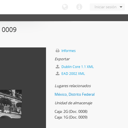
Iniciar sesión
 0009
Informes
Exportar
Dublin Core 1.1 XML
EAD 2002 XML
Lugares relacionados
México, Distrito Federal
Unidad de almacenaje
Caja:
2G (Doc. 0008)
Caja:
1G (Doc. 0009)