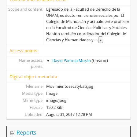
Scope and content
Egresado de la Facultad de Derecho de la
UNAM, es doctor en ciencias sociales por El
Colegio de Michoacán y actualmente profesor
en la Facultad de Ciencias Políticas y Sociales.
Ha sido también coordinador del Colegio de
Ciencias y Humanidades y
...
»
Access points
Name access
David Pantoja Morán
(Creator)
points
Digital object metadata
Filename
MovimientoseEstyLati.jpg
Media type
Image
Mime-type
image/jpeg
Filesize
150.2 KiB
Uploaded
August 31, 2017 12:28 PM
Reports